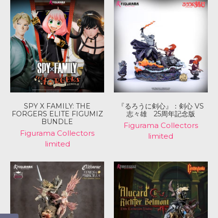
SPY X FAMILY: THE
『るろうに剣心』：剣心 VS
FORGERS ELITE FIGUMIZ
志々雄 25周年記念版
BUNDLE
Figurama Collectors
Figurama Collectors
limited
limited