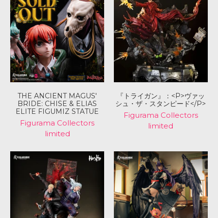
THE ANCIENT MAGUS'
『トライガン』：<P>ヴァッ
BRIDE: CHISE & ELIAS
シュ・ザ・スタンピード</P>
ELITE FIGUMIZ STATUE
Figurama Collectors
Figurama Collectors
limited
limited