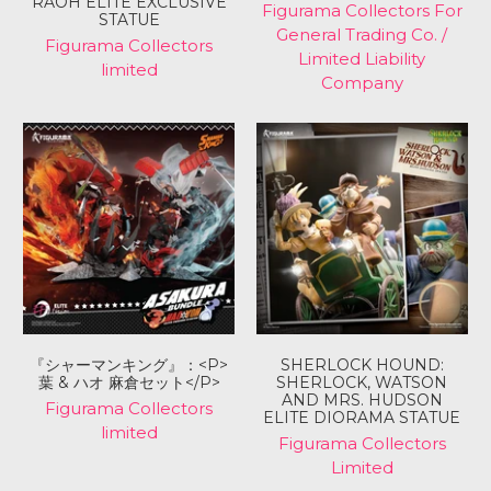
RAOH ELITE EXCLUSIVE
Figurama Collectors For
STATUE
General Trading Co. /
Figurama Collectors
Limited Liability
limited
Company
『シャーマンキング』：<P>
SHERLOCK HOUND:
葉 & ハオ 麻倉セット</P>
SHERLOCK, WATSON
AND MRS. HUDSON
Figurama Collectors
ELITE DIORAMA STATUE
limited
Figurama Collectors
Limited