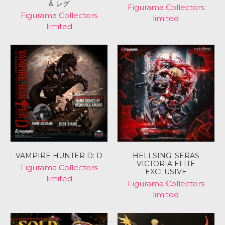
& レグ
Figurama Collectors
Figurama Collectors
limited
limited
VAMPIRE HUNTER D: D
HELLSING: SERAS
VICTORIA ELITE
Figurama Collectors
EXCLUSIVE
limited
Figurama Collectors
limited