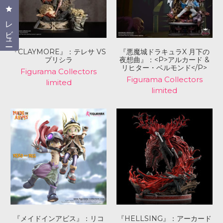
クリックしてレビューダイアログを開く
レビュー
『CLAYMORE』：テレサ VS
『悪魔城ドラキュラX 月下の
プリシラ
夜想曲』：<P>アルカード &
リヒター・ベルモンド</P>
Figurama Collectors
Figurama Collectors
limited
limited
『メイドインアビス』：リコ
『HELLSING』：アーカード