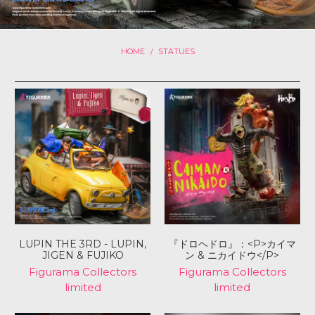
HOME
STATUES
/
LUPIN THE 3RD - LUPIN,
『ドロヘドロ』：<P>カイマ
JIGEN & FUJIKO
ン & ニカイドウ</P>
Figurama Collectors
Figurama Collectors
limited
limited